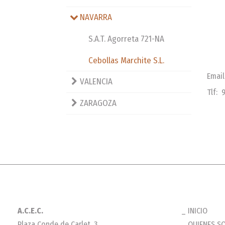
NAVARRA
S.A.T. Agorreta 721-NA
Cebollas Marchite S.L.
Email
VALENCIA
Tlf: 
ZARAGOZA
A.C.E.C.
INICIO
Plaza Conde de Carlet. 3
QUIENES S