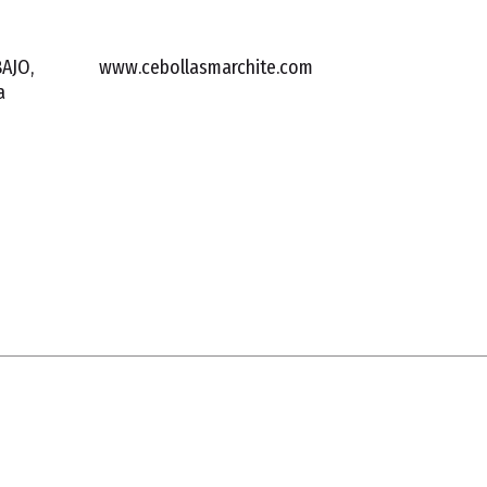
BAJO,
www.cebollasmarchite.com
a