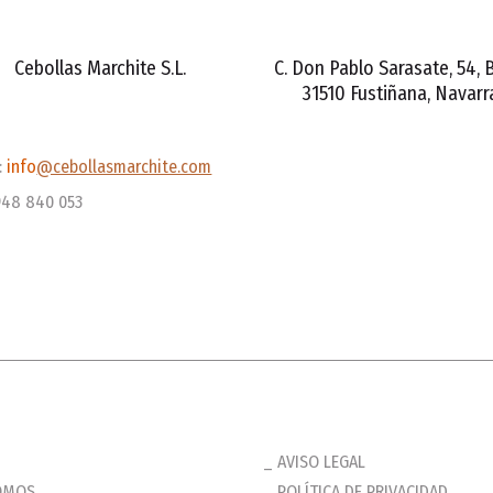
Cebollas Marchite S.L.
C. Don Pablo Sarasate, 54, 
31510 Fustiñana, Navarr
:
info
@cebollasmarchite.com
948 840 053
AVISO LEGAL
OMOS
POLÍTICA DE PRIVACIDAD