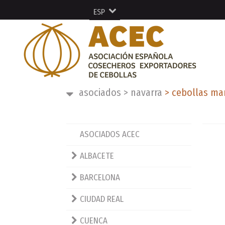
ESP
ENG
FRA
DEU
asociados
>
navarra
>
cebollas marc
ASOCIADOS ACEC
ALBACETE
BARCELONA
CIUDAD REAL
CUENCA