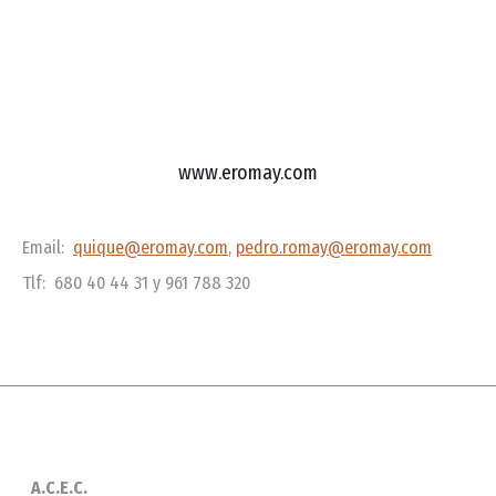
www.eromay.com
Email:
quique@eromay.com
,
pedro.romay@eromay.com
Tlf: 680 40 44 31 y 961 788 320
A.C.E.C.