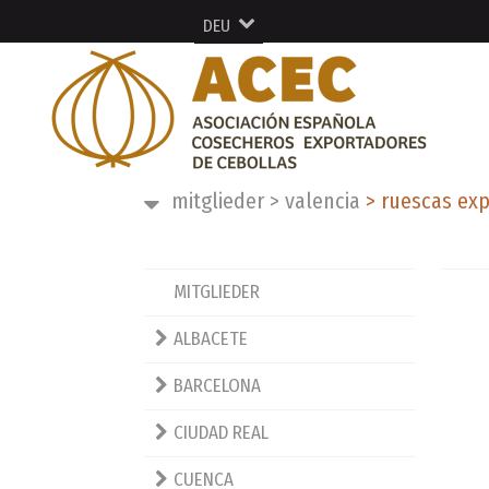
DEU
ESP
ENG
FRA
mitglieder
>
valencia
>
ruescas exp
MITGLIEDER
ALBACETE
BARCELONA
CIUDAD REAL
CUENCA