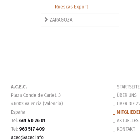
Ruescas Export
ZARAGOZA
A.C.E.C.
STARTSEITE
Plaza Conde de Carlet. 3
ÜBER UNS
46003 Valencia (Valencia)
ÜBER DIE Z
España
MITGLIEDE
Tel:
661 40 26 01
AKTUELLES
Tel:
963 517 409
KONTAKT
acec@acec.info