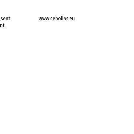
ssent
www.cebollas.eu
nt,