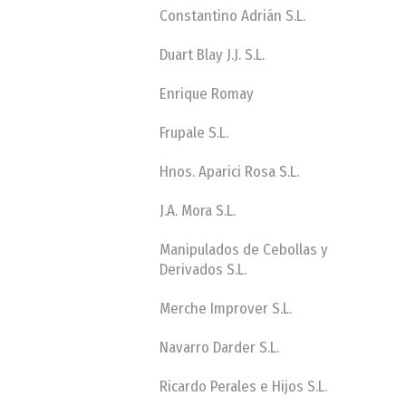
Constantino Adrián S.L.
Duart Blay J.J. S.L.
Enrique Romay
Frupale S.L.
Hnos. Aparici Rosa S.L.
J.A. Mora S.L.
Manipulados de Cebollas y
Derivados S.L.
Merche Improver S.L.
Navarro Darder S.L.
Ricardo Perales e Hijos S.L.