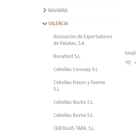
NAVARRA
VALENCIA
Asociación de Exportadores
de Patatas, S.A.
Emai
Bonafont S.L.
Tlf: 
Cebollas Consuay S.L.
Cebollas Frases y Fuente
S.L.
Cebollas Ilustra S.L.
Cebollas Rovira S.L.
CEBOLLAS TARA, S.L.